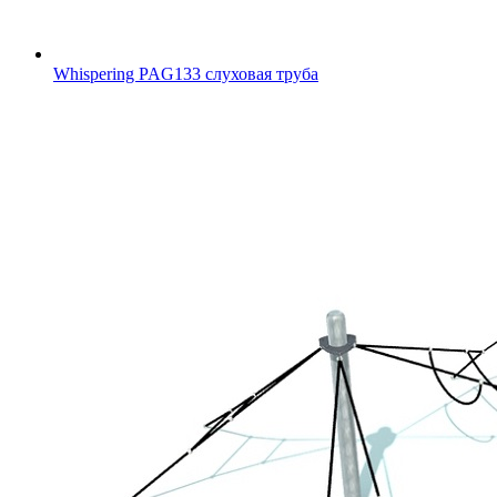
Whispering PAG133 слуховая труба