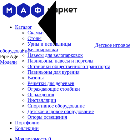
Каталог
Скамьи
Столы
Урны и пепельницы
Детское игровое
Велопарковки
оборудование
Навесы для велопарковок
Pipe Age
Павильоны, навесы и перголы
Модели
Остановки общественного транспорта
Павильоны для курения
Вазоны
Решётки для деревьев
Ограждающие столбики
Ограждения
Инсталляции
Cпортивное оборудование
Детское игровое оборудование
Опоры освещения
Портфолио
Коллекции
Моя ведомость
0