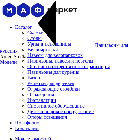
Каталог
Скамьи
Столы
Урны и пепельницы
Павильоны для
Велопарковки
курения
Навесы для велопарковок
Aureo Smoke
Павильоны, навесы и перголы
Модели
Остановки общественного транспорта
Павильоны для курения
Вазоны
Решётки для деревьев
Ограждающие столбики
Ограждения
Инсталляции
Cпортивное оборудование
Детское игровое оборудование
Опоры освещения
Портфолио
Коллекции
Моя ведомость
0