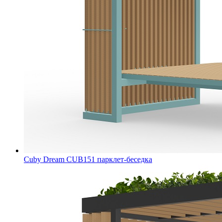
Cuby Dream CUB151 парклет-беседка