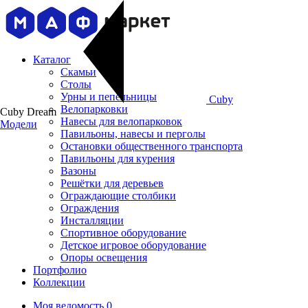
Каталог
Скамьи
Столы
Урны и пепельницы
Cuby
Велопарковки
Cuby Dream
Навесы для велопарковок
Модели
Павильоны, навесы и перголы
Остановки общественного транспорта
Павильоны для курения
Вазоны
Решётки для деревьев
Ограждающие столбики
Ограждения
Инсталляции
Cпортивное оборудование
Детское игровое оборудование
Опоры освещения
Портфолио
Коллекции
Моя ведомость
0