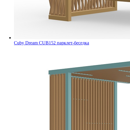
Cuby Dream CUB152 парклет-беседка