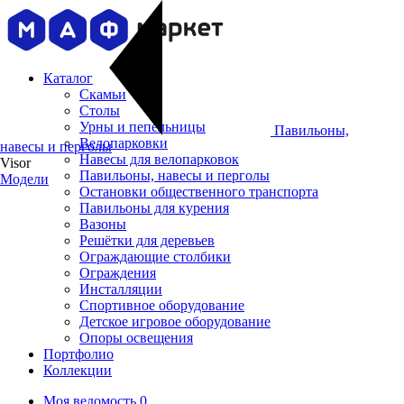
Каталог
Скамьи
Столы
Урны и пепельницы
Павильоны,
Велопарковки
навесы и перголы
Навесы для велопарковок
Visor
Павильоны, навесы и перголы
Модели
Остановки общественного транспорта
Павильоны для курения
Вазоны
Решётки для деревьев
Ограждающие столбики
Ограждения
Инсталляции
Cпортивное оборудование
Детское игровое оборудование
Опоры освещения
Портфолио
Коллекции
Моя ведомость
0