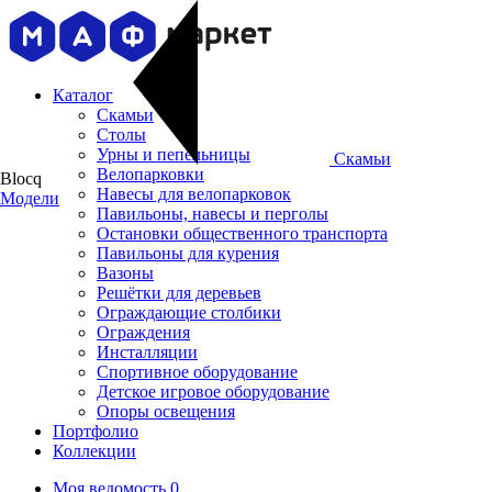
Каталог
Скамьи
Столы
Урны и пепельницы
Скамьи
Велопарковки
Blocq
Навесы для велопарковок
Модели
Павильоны, навесы и перголы
Остановки общественного транспорта
Павильоны для курения
Вазоны
Решётки для деревьев
Ограждающие столбики
Ограждения
Инсталляции
Cпортивное оборудование
Детское игровое оборудование
Опоры освещения
Портфолио
Коллекции
Моя ведомость
0