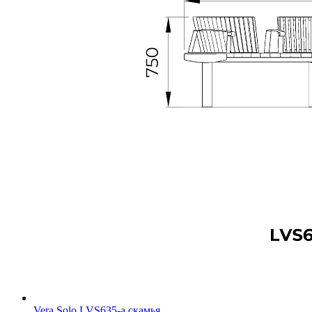
Vera Solo LVS635-a скамья