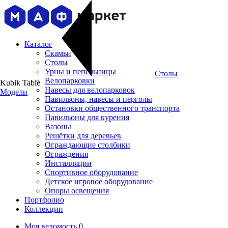
Каталог
Скамьи
Столы
Урны и пепельницы
Столы
Велопарковки
Kubik Table
Навесы для велопарковок
Модели
Павильоны, навесы и перголы
Остановки общественного транспорта
Павильоны для курения
Вазоны
Решётки для деревьев
Ограждающие столбики
Ограждения
Инсталляции
Cпортивное оборудование
Детское игровое оборудование
Опоры освещения
Портфолио
Коллекции
Моя ведомость
0