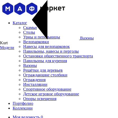
Каталог
Скамьи
Столы
Урны и пепельницы
Вазоны
Велопарковки
Kurt
Навесы для велопарковок
Модели
Павильоны, навесы и перголы
Остановки общественного транспорта
Павильоны для курения
Вазоны
Решётки для деревьев
Ограждающие столбики
Ограждения
Инсталляции
Cпортивное оборудование
Детское игровое оборудование
Опоры освещения
Портфолио
Коллекции
Моя ведомость
0